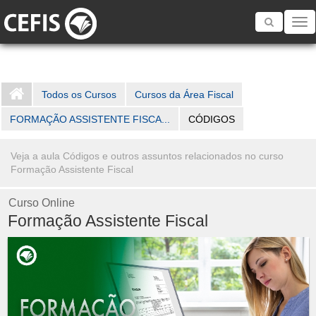
Toggle
navigatio
Todos os Cursos
Cursos da Área Fiscal
FORMAÇÃO ASSISTENTE FISCA...
CÓDIGOS
Veja a aula Códigos e outros assuntos relacionados no curso
Formação Assistente Fiscal
Curso Online
Formação Assistente Fiscal