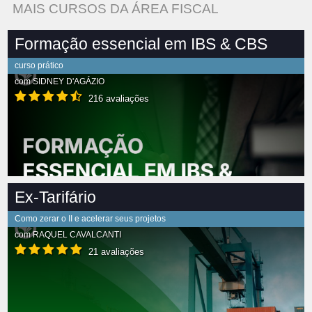
MAIS CURSOS DA ÁREA FISCAL
Formação essencial em IBS & CBS
curso prático
com
SIDNEY D'AGÁZIO
216 avaliações
Ex-Tarifário
Como zerar o II e acelerar seus projetos
com
RAQUEL CAVALCANTI
21 avaliações