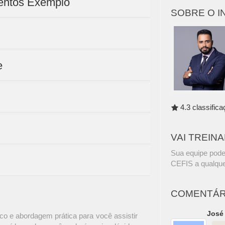
mentos Exemplo
SOBRE O 
e
4.3 classific
VAI TREIN
Sua equipe pode
CEFIS a qualque
COMENTÁR
José
o e abordagem prática para você assistir