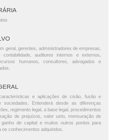
RÁRIA
utos
LVO
m geral, gerentes, administradores de empresas,
e contabilidade, auditores internos e externos,
ecursos humanos, consultores, advogados e
ados.
GERAL
aracterísticas e aplicações de cisão, fusão e
e sociedades. Entenderá desde as diferenças
ções, regimento legal, a base legal, procedimentos
sação de prejuízos, valor usto, mensuração de
 ganho de capital e muitos outros pontos para
ca os conhecimentos adquiridos.