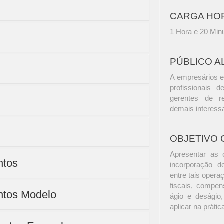
CARGA HO
1 Hora e 20 Min
PÚBLICO A
A empresários e
profissionais d
gerentes de r
demais interess
OBJETIVO 
Apresentar as c
ntos
incorporação d
entre tais opera
fiscais, compen
ntos Modelo
ágio e deságio,
aplicar na práti