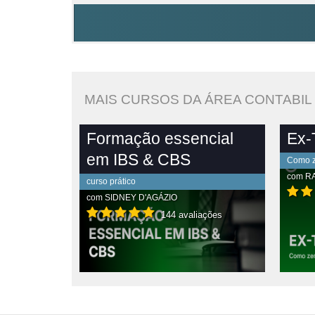
MAIS CURSOS DA ÁREA CONTABIL
Formação essencial
Ex-T
em IBS & CBS
Como ze
com
R
curso prático
com
SIDNEY D'AGÁZIO
144 avaliações
PLETO
VER CONTEÚDO COMPLETO
VE