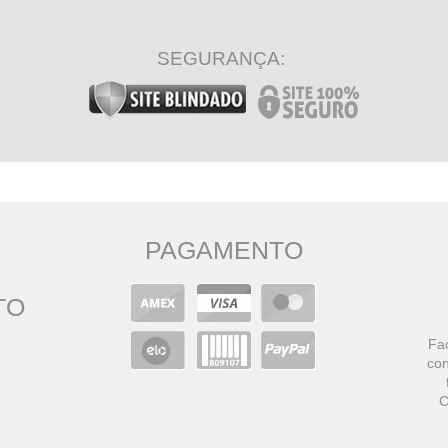
SEGURANÇA:
PAGAMENTO
TO
Faç
con
C