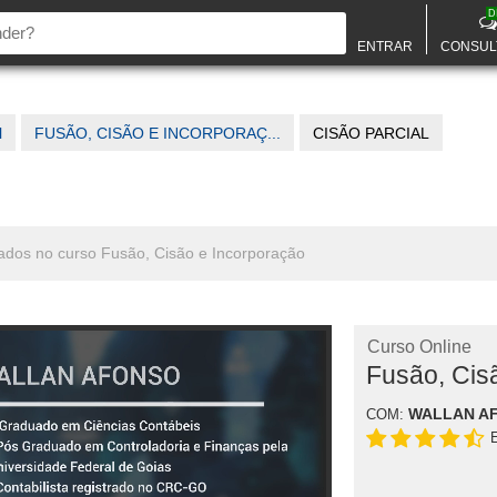
D
ENTRAR
CONSUL
l
FUSÃO, CISÃO E INCORPORAÇ...
CISÃO PARCIAL
onados no curso Fusão, Cisão e Incorporação
Curso Online
Fusão, Cis
WALLAN A
COM: