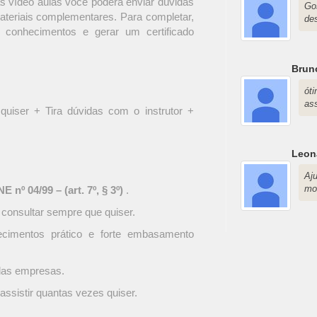
s vídeo aulas você poderá enviar dúvidas
Go
materiais complementares. Para completar,
de
 conhecimentos e gerar um certificado
Brun
ót
as
quiser + Tira dúvidas com o instrutor +
Leon
Aj
mo
 nº 04/99 – (art. 7º, § 3º)
.
 consultar sempre que quiser.
ecimentos prático e forte embasamento
 das empresas.
assistir quantas vezes quiser.