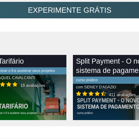
EXPERIMENTE GRÁTIS
arifário
Split Payment - O 
sistema de pagame
rar o II e acelerar seus projetos
AQUEL CAVALCANTI
curso prático
18 avaliações
com
SIDNEY D'AGÁZIO
411 avaliações
R CONTEÚDO COMPLETO
VER CONTEÚDO COMPLETO