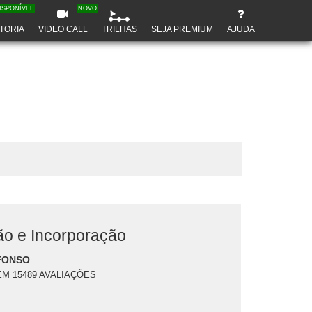
ISPONÍVEL
NOVO
TORIA
VIDEO CALL
TRILHAS
SEJA PREMIUM
AJUDA
ão e Incorporação
FONSO
EM 15489 AVALIAÇÕES