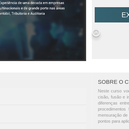
E
SOBRE O 
Neste curso voc
cisão, fusão e 
diferenças entr
procedimentos f
mensuração de á
pontos para apli