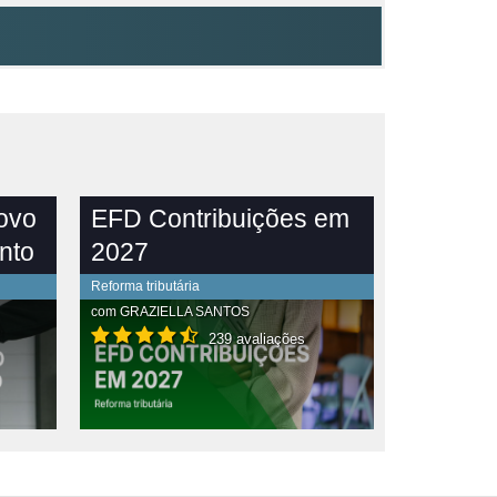
novo
EFD Contribuições em
nto
2027
Reforma tributária
com
GRAZIELLA SANTOS
239 avaliações