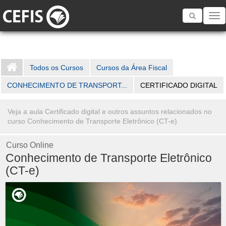
Toggle
navigatio
Todos os Cursos
Cursos da Área Fiscal
CONHECIMENTO DE TRANSPORT...
CERTIFICADO DIGITAL
Veja a aula Certificado digital e outros assuntos relacionados no
curso Conhecimento de Transporte Eletrônico (CT-e)
Curso Online
Conhecimento de Transporte Eletrônico
(CT-e)