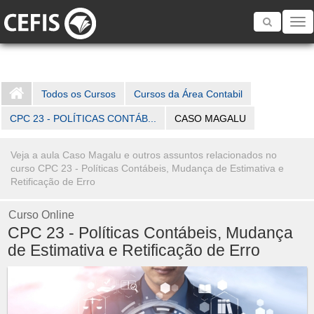
Toggle
navigatio
Todos os Cursos
Cursos da Área Contabil
CPC 23 - POLÍTICAS CONTÁB...
CASO MAGALU
Veja a aula Caso Magalu e outros assuntos relacionados no
curso CPC 23 - Políticas Contábeis, Mudança de Estimativa e
Retificação de Erro
Curso Online
CPC 23 - Políticas Contábeis, Mudança
de Estimativa e Retificação de Erro