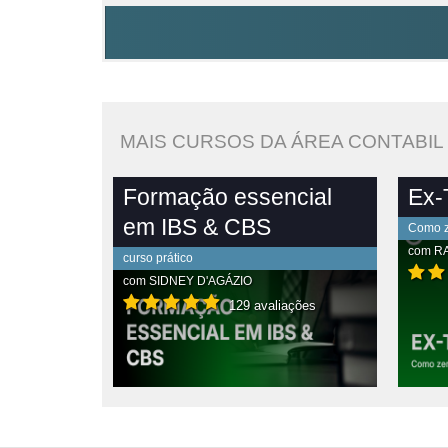
MAIS CURSOS DA ÁREA CONTABIL
Formação essencial
Ex-T
em IBS & CBS
Como ze
com
R
curso prático
com
SIDNEY D'AGÁZIO
129 avaliações
PLETO
VER CONTEÚDO COMPLETO
VE