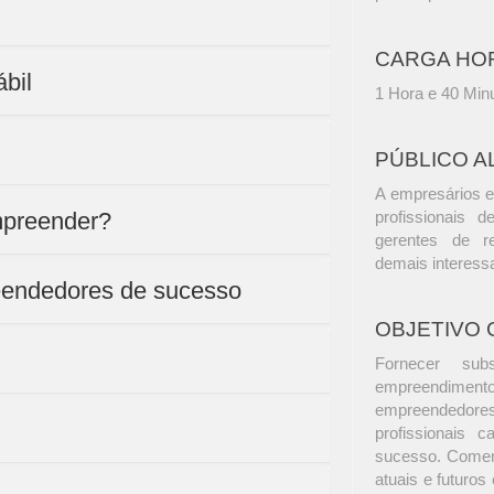
CARGA HO
bil
1 Hora e 40 Min
PÚBLICO A
A empresários e
mpreender?
profissionais d
gerentes de r
demais interess
reendedores de sucesso
OBJETIVO 
Fornecer sub
empreendimento c
empreendedore
profissionais
sucesso. Coment
atuais e futuros