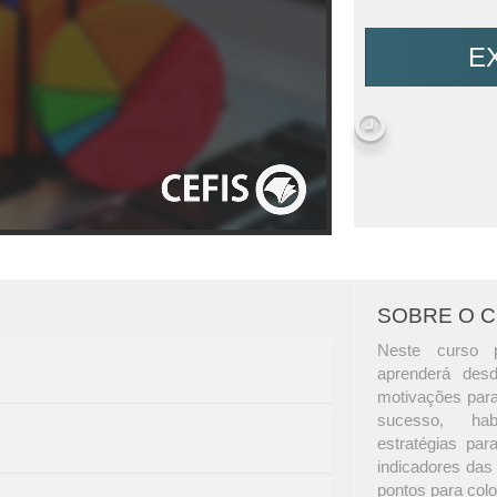
E
SOBRE O 
Neste curso p
aprenderá des
motivações para 
sucesso, habi
estratégias par
indicadores das
pontos para col