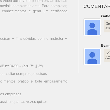
s vídeo aulas você poderá enviar dúvidas
materiais complementares. Para completar,
COMENTÁR
 conhecimentos e gerar um certificado
isabe
Go
exp
quiser + Tira dúvidas com o instrutor +
Evan
SÓ
AO
 nº 04/99 – (art. 7º, § 3º)
.
 consultar sempre que quiser.
ecimentos prático e forte embasamento
 das empresas.
assistir quantas vezes quiser.