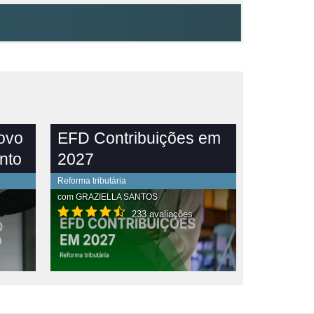
novo
EFD Contribuições em
nto
2027
Reforma tributária
com
GRAZIELLA SANTOS
233 avaliações