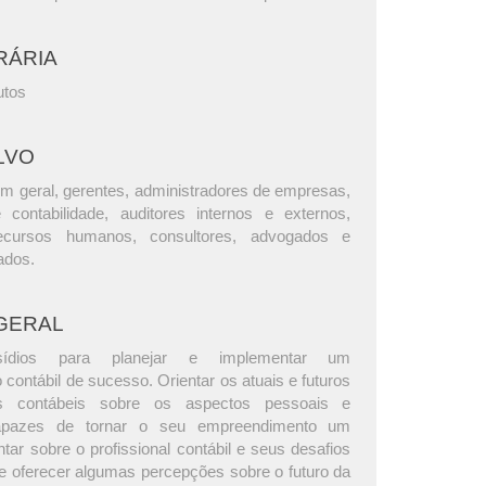
RÁRIA
utos
LVO
m geral, gerentes, administradores de empresas,
e contabilidade, auditores internos e externos,
ecursos humanos, consultores, advogados e
ados.
GERAL
sídios para planejar e implementar um
ontábil de sucesso. Orientar os atuais e futuros
s contábeis sobre os aspectos pessoais e
 capazes de tornar o seu empreendimento um
ar sobre o profissional contábil e seus desafios
 e oferecer algumas percepções sobre o futuro da