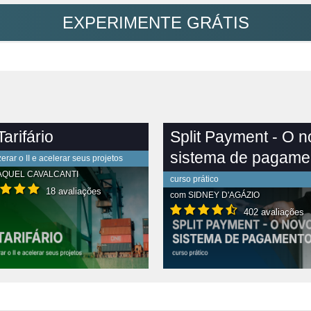
EXPERIMENTE GRÁTIS
arifário
Split Payment - O 
sistema de pagame
rar o II e acelerar seus projetos
AQUEL CAVALCANTI
curso prático
18 avaliações
com
SIDNEY D'AGÁZIO
402 avaliações
R CONTEÚDO COMPLETO
VER CONTEÚDO COMPLETO