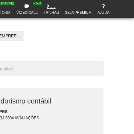
ISPONÍVEL
NOVO
TORIA
VIDEO CALL
TRILHAS
SEJA PREMIUM
AJUDA
EMPREE...
ontábil
orismo contábil
PES
EM 6004 AVALIAÇÕES