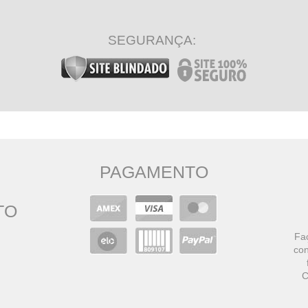
SEGURANÇA:
PAGAMENTO
TO
Faç
con
C