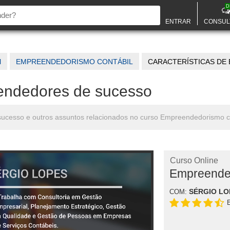
D
ENTRAR
CONSUL
l
EMPREENDEDORISMO CONTÁBIL
CARACTERÍSTICAS DE 
eendedores de sucesso
sucesso e outros assuntos relacionados no curso Empreendedorismo c
Curso Online
Empreended
SÉRGIO LO
COM: