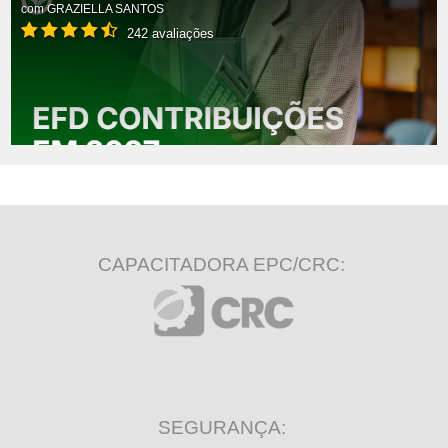
com
GRAZIELLA SANTOS
242 avaliações
CAPACITADORA EPC/CRC:
SEGURANÇA: