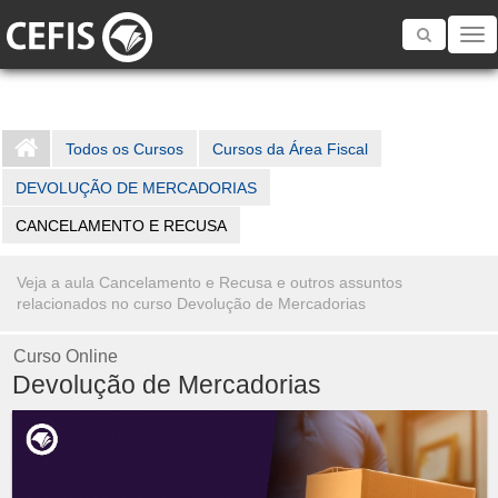
Toggle
navigatio
Todos os Cursos
Cursos da Área Fiscal
DEVOLUÇÃO DE MERCADORIAS
CANCELAMENTO E RECUSA
Veja a aula Cancelamento e Recusa e outros assuntos
relacionados no curso Devolução de Mercadorias
Curso Online
Devolução de Mercadorias