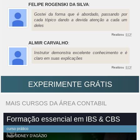
FELIPE ROGENSKI DA SILVA
:
Gostei da forma que é abordado, passando por
cada tópico dando a devida atenção a cada um
deles
Realizou
ECF
ALMIR CARVALHO
:
Instrutor demonstra excelente conhecimento e é
claro em suas explicações
Realizou
ECF
EXPERIMENTE GRÁTIS
MAIS CURSOS DA ÁREA CONTABIL
Formação essencial em IBS & CBS
curso prático
com
SIDNEY D'AGÁZIO