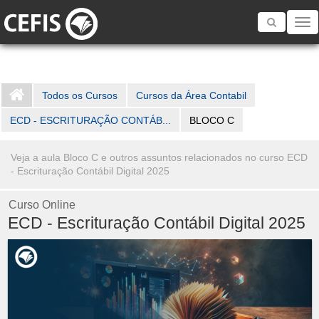
Toggle
navigatio
Todos os Cursos
Cursos da Área Contabil
ECD - ESCRITURAÇÃO CONTÁB...
BLOCO C
Veja a aula Bloco C e outros assuntos relacionados no curso ECD
- Escrituração Contábil Digital 2025
Curso Online
ECD - Escrituração Contábil Digital 2025