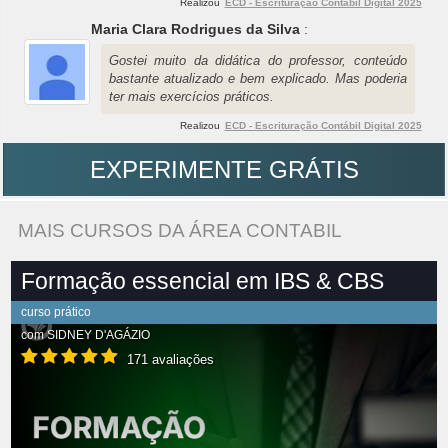
Realizou
ECD - Escrituração Contábil Digital 2025
Maria Clara Rodrigues da Silva
:
Gostei muito da didática do professor, conteúdo
bastante atualizado e bem explicado. Mas poderia
ter mais exercícios práticos.
Realizou
ECD - Escrituração Contábil Digital 2025
EXPERIMENTE GRÁTIS
MAIS CURSOS DA ÁREA CONTABIL
Formação essencial em IBS & CBS
curso prático
com
SIDNEY D'AGÁZIO
171 avaliações