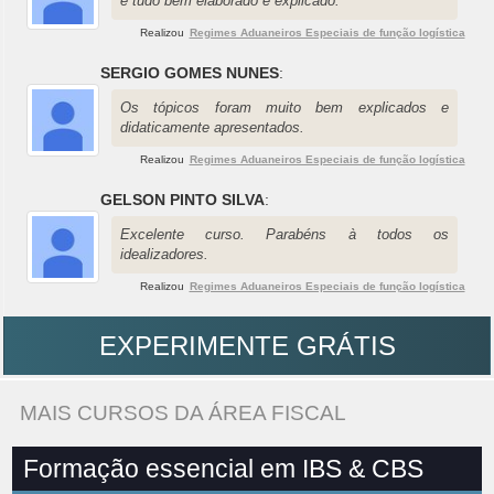
e tudo bem elaborado e explicado.
Realizou
Regimes Aduaneiros Especiais de função logística
SERGIO GOMES NUNES
:
Os tópicos foram muito bem explicados e
didaticamente apresentados.
Realizou
Regimes Aduaneiros Especiais de função logística
GELSON PINTO SILVA
:
Excelente curso. Parabéns à todos os
idealizadores.
Realizou
Regimes Aduaneiros Especiais de função logística
EXPERIMENTE GRÁTIS
MAIS CURSOS DA ÁREA FISCAL
Formação essencial em IBS & CBS