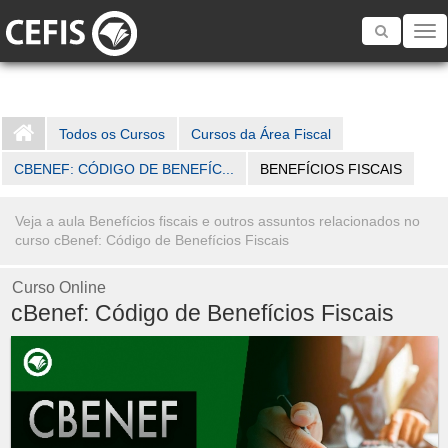
Toggle
navigatio
Todos os Cursos
Cursos da Área Fiscal
CBENEF: CÓDIGO DE BENEFÍC...
BENEFÍCIOS FISCAIS
Veja a aula Benefícios fiscais e outros assuntos relacionados no
curso cBenef: Código de Benefícios Fiscais
Curso Online
cBenef: Código de Benefícios Fiscais