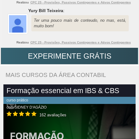
Realizou
CPC 25 - Provisões, Passivos Contingentes e Ativos Contingentes
Yury Bill Teixeira
:
Ter uma pouco mais de conteudo, no mas, está,
muito bom!
Realizou
CPC 25 - Provisões, Passivos Contingentes e Ativos Contingentes
EXPERIMENTE GRÁTIS
MAIS CURSOS DA ÁREA CONTABIL
Formação essencial em IBS & CBS
curso prático
com
SIDNEY D'AGÁZIO
162 avaliações