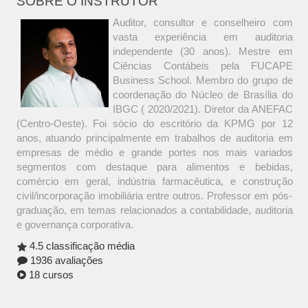
SOBRE O INSTRUTOR
Auditor, consultor e conselheiro com
vasta experiência em auditoria
independente (30 anos). Mestre em
Ciências Contábeis pela FUCAPE
Business School. Membro do grupo de
coordenação do Núcleo de Brasília do
IBGC ( 2020/2021). Diretor da ANEFAC
(Centro-Oeste). Foi sócio do escritório da KPMG por 12
anos, atuando principalmente em trabalhos de auditoria em
empresas de médio e grande portes nos mais variados
segmentos com destaque para alimentos e bebidas,
comércio em geral, indústria farmacêutica, e construção
civil/incorporação imobiliária entre outros. Professor em pós-
graduação, em temas relacionados a contabilidade, auditoria
e governança corporativa.
4.5 classificação média
1936 avaliações
18 cursos