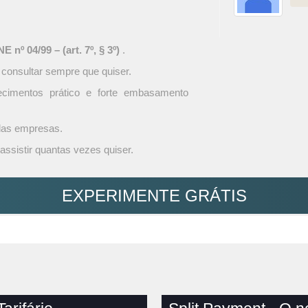
 nº 04/99 – (art. 7º, § 3º)
.
 consultar sempre que quiser.
ecimentos prático e forte embasamento
 das empresas.
assistir quantas vezes quiser.
EXPERIMENTE GRÁTIS