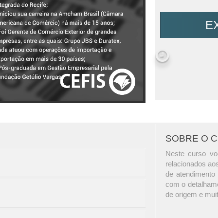
E
SOBRE O 
Neste curso vo
relacionados ao
de atendimento 
com o detalham
de origem e mui