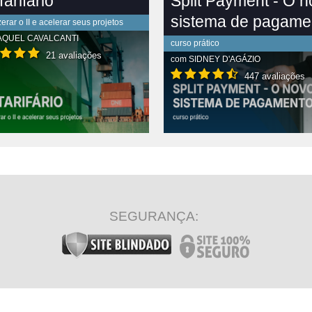
arifário
Split Payment - O 
sistema de pagame
rar o II e acelerar seus projetos
AQUEL CAVALCANTI
curso prático
21 avaliações
com
SIDNEY D'AGÁZIO
447 avaliações
R CONTEÚDO COMPLETO
VER CONTEÚDO COMPLETO
SEGURANÇA: