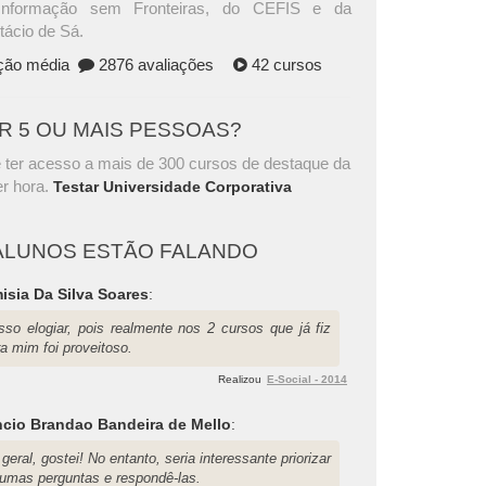
Informação sem Fronteiras, do CEFIS e da
tácio de Sá.
ação média
2876 avaliações
42 cursos
AR 5 OU MAIS PESSOAS?
 ter acesso a mais de 300 cursos de destaque da
r hora.
Testar Universidade Corporativa
ALUNOS ESTÃO FALANDO
isia Da Silva Soares
:
sso elogiar, pois realmente nos 2 cursos que já fiz
a mim foi proveitoso.
Realizou
E-Social - 2014
cio Brandao Bandeira de Mello
:
geral, gostei! No entanto, seria interessante priorizar
gumas perguntas e respondê-las.