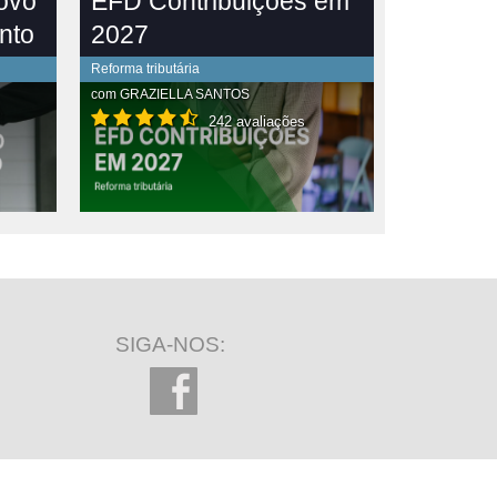
novo
EFD Contribuições em
nto
2027
Reforma tributária
com
GRAZIELLA SANTOS
242 avaliações
SIGA-NOS: