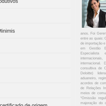
rodutivos
Minimis
anos. Foi Gere
entre as quais:
de importação e
em Gestão Em
Especialista
internacionai
internacional
consultiva de 
Deloitte) lide
aduaneiro, regim
acordos de com
de Relações In
meios de comun
“Omissão regul
majoração do c
 certificado de origem