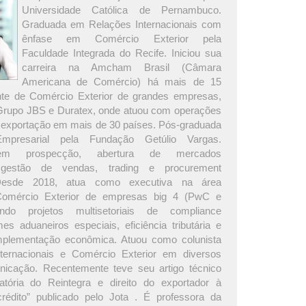
Universidade Católica de Pernambuco.
Graduada em Relações Internacionais com
ênfase em Comércio Exterior pela
Faculdade Integrada do Recife. Iniciou sua
carreira na Amcham Brasil (Câmara
Americana de Comércio) há mais de 15
nte de Comércio Exterior de grandes empresas,
 Grupo JBS e Duratex, onde atuou com operações
 exportação em mais de 30 países. Pós-graduada
presarial pela Fundação Getúlio Vargas.
 em prospecção, abertura de mercados
s, gestão de vendas, trading e procurement
. Desde 2018, atua como executiva na área
Comércio Exterior de empresas big 4 (PwC e
rando projetos multisetoriais de compliance
es aduaneiros especiais, eficiência tributária e
plementação econômica. Atuou como colunista
ternacionais e Comércio Exterior em diversos
icação. Recentemente teve seu artigo técnico
atória do Reintegra e direito do exportador à
rédito” publicado pelo Jota . É professora da