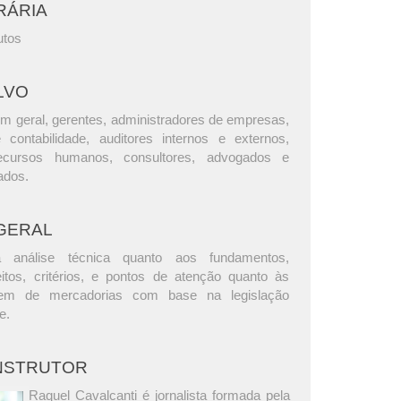
RÁRIA
utos
LVO
m geral, gerentes, administradores de empresas,
e contabilidade, auditores internos e externos,
ecursos humanos, consultores, advogados e
ados.
GERAL
análise técnica quanto aos fundamentos,
eitos, critérios, e pontos de atenção quanto às
gem de mercadorias com base na legislação
e.
INSTRUTOR
Raquel Cavalcanti é jornalista formada pela