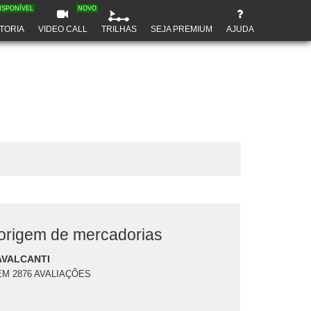
ISPONÍVEL
NOVO
TORIA
VIDEO CALL
TRILHAS
SEJA PREMIUM
AJUDA
origem de mercadorias
AVALCANTI
EM 2876 AVALIAÇÕES