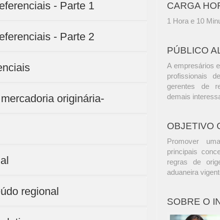
ferenciais - Parte 1
CARGA HO
1 Hora e 10 Min
ferenciais - Parte 2
PÚBLICO A
enciais
A empresários e
profissionais d
gerentes de r
mercadoria originária-
demais interess
OBJETIVO 
Promover uma 
principais conc
al
regras de ori
aduaneira vigent
eúdo regional
SOBRE O 