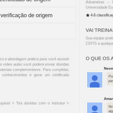
Aduaneiras – 
Universidade Es
 verificação de origem
4.6 classific
VAI TREIN
Sua equipe pode
CEFIS a qualque
O QUE OS 
o e abordagem prática para você assistir
s vídeo aulas você poderá enviar dúvidas
Neom
materiais complementares. Para completar,
 conhecimentos e gerar um certificado
Po
par
Aman
quiser + Tira dúvidas com o instrutor +
No 
al