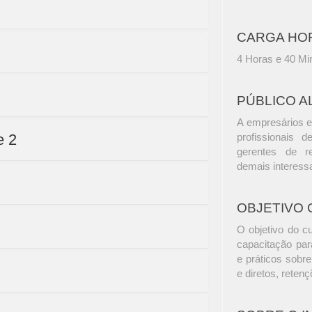
CARGA HO
4 Horas e 40 Mi
PÚBLICO A
A empresários e
e 2
profissionais d
gerentes de r
demais interess
OBJETIVO 
O objetivo do c
capacitação par
e práticos sobre
e diretos, reten