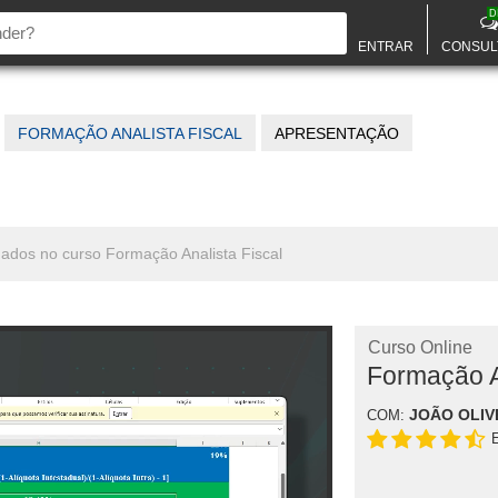
D
ENTRAR
CONSUL
FORMAÇÃO ANALISTA FISCAL
APRESENTAÇÃO
nados no curso Formação Analista Fiscal
Curso Online
Formação A
JOÃO OLIV
COM: