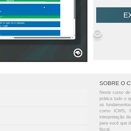
E
SOBRE O 
Neste curso de 
prática tudo o q
os fundamentos 
como ICMS, I
interpretação d
para você que de
fiscal.