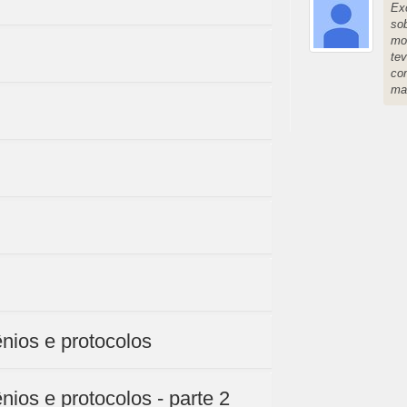
Ex
so
mo
te
com
mai
ênios e protocolos
nios e protocolos - parte 2