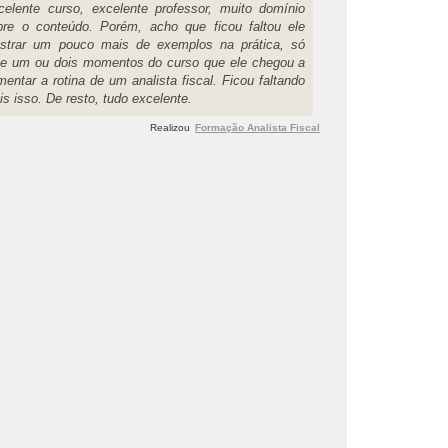
celente curso, excelente professor, muito domínio
bre o conteúdo. Porém, acho que ficou faltou ele
strar um pouco mais de exemplos na prática, só
ve um ou dois momentos do curso que ele chegou a
entar a rotina de um analista fiscal. Ficou faltando
s isso. De resto, tudo excelente.
Realizou
Formação Analista Fiscal