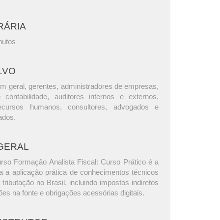
RÁRIA
nutos
LVO
m geral, gerentes, administradores de empresas,
e contabilidade, auditores internos e externos,
ecursos humanos, consultores, advogados e
ados.
GERAL
urso Formação Analista Fiscal: Curso Prático é a
a a aplicação prática de conhecimentos técnicos
 tributação no Brasil, incluindo impostos indiretos
ções na fonte e obrigações acessórias digitais.