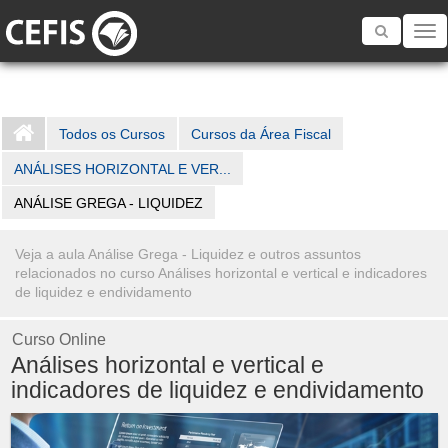
Toggle
navigatio
Todos os Cursos
Cursos da Área Fiscal
ANÁLISES HORIZONTAL E VER...
ANÁLISE GREGA - LIQUIDEZ
Veja a aula Análise Grega - Liquidez e outros assuntos
relacionados no curso Análises horizontal e vertical e indicadores
de liquidez e endividamento
Curso Online
Análises horizontal e vertical e
indicadores de liquidez e endividamento