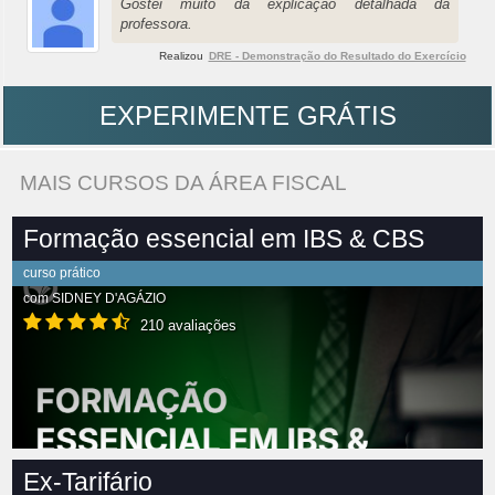
Gostei muito da explicação detalhada da
professora.
Realizou
DRE - Demonstração do Resultado do Exercício
EXPERIMENTE GRÁTIS
MAIS CURSOS DA ÁREA FISCAL
Formação essencial em IBS & CBS
curso prático
com
SIDNEY D'AGÁZIO
210 avaliações
Ex-Tarifário