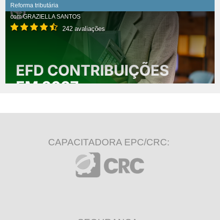
Reforma tributária
com
GRAZIELLA SANTOS
242 avaliações
CAPACITADORA EPC/CRC: