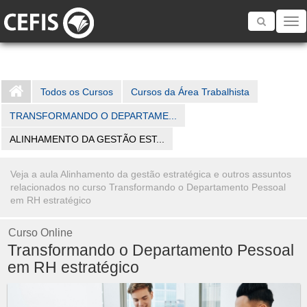
Toggle
navigatio
Todos os Cursos
Cursos da Área Trabalhista
TRANSFORMANDO O DEPARTAME...
ALINHAMENTO DA GESTÃO EST...
Veja a aula Alinhamento da gestão estratégica e outros assuntos
relacionados no curso Transformando o Departamento Pessoal
em RH estratégico
Curso Online
Transformando o Departamento Pessoal
em RH estratégico