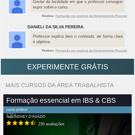
Gostei da facilidade em que o professor consegue
expor sobre o curso.
Realizou
Formação em analista do Departamento Pessoal
DANIELI DA SILVA PEREIRA
:
Professor explica bem o conteúdo, de forma clara
e objetiva.
Realizou
Formação em analista do Departamento Pessoal
EXPERIMENTE GRÁTIS
MAIS CURSOS DA ÁREA TRABALHISTA
Formação essencial em IBS & CBS
curso prático
com
SIDNEY D'AGÁZIO
230 avaliações