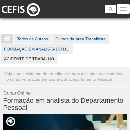
Toggle
navigatio
Todos os Cursos
Cursos da Área Trabalhista
FORMAÇÃO EM ANALISTA DO D...
ACIDENTE DE TRABALHO
Veja a aula Acidente de trabalho e outros assuntos relacionados
no curso Formação em analista do Departamento Pessoal
Curso Online
Formação em analista do Departamento
Pessoal