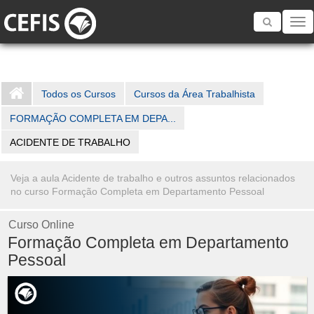
Toggle
navigatio
Todos os Cursos
Cursos da Área Trabalhista
FORMAÇÃO COMPLETA EM DEPA...
ACIDENTE DE TRABALHO
Veja a aula Acidente de trabalho e outros assuntos relacionados
no curso Formação Completa em Departamento Pessoal
Curso Online
Formação Completa em Departamento
Pessoal