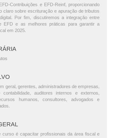
EFD-Contribuições e EFD-Reinf, proporcionando
 claro sobre escrituração e apuração de tributos
igital. Por fim, discutiremos a integração entre
e EFD e as melhores práticas para garantir a
scal em 2025.
RÁRIA
utos
LVO
m geral, gerentes, administradores de empresas,
e contabilidade, auditores internos e externos,
ecursos humanos, consultores, advogados e
ados.
GERAL
 curso é capacitar profissionais da área fiscal e