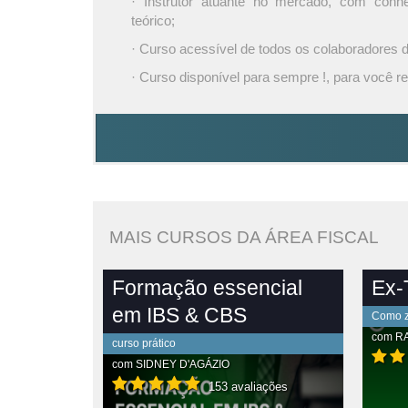
· Instrutor atuante no mercado, com conh
teórico;
· Curso acessível de todos os colaboradores
· Curso disponível para sempre !, para você re
MAIS CURSOS DA ÁREA FISCAL
Formação essencial
Ex-T
em IBS & CBS
Como ze
com
R
curso prático
com
SIDNEY D'AGÁZIO
153 avaliações