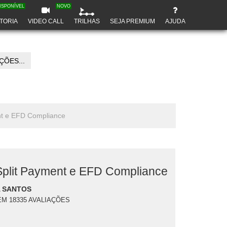
ISPONÍVEL
NOVO
TORIA
VIDEO CALL
TRILHAS
SEJA PREMIUM
AJUDA
ÕES...
ent e EFD Compliance
Split Payment e EFD Compliance
 SANTOS
EM 18335 AVALIAÇÕES