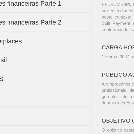
es financeiras Parte 1
EFD-ICMS/IPI, 
um entendimento
neste contexto d
es financeiras Parte 2
Split Payment 
conformidade fi
etplaces
CARGA HO
1 Hora e 30 Min
sil
PÚBLICO A
BS
A empresários e
profissionais d
gerentes de r
demais interess
OBJETIVO 
O objetivo deste