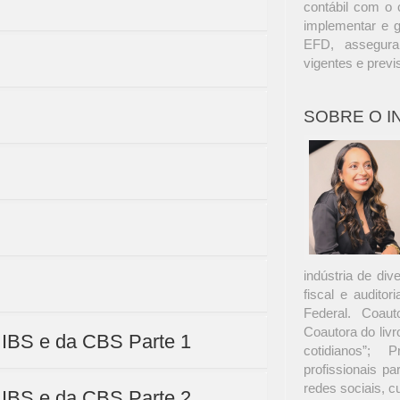
contábil com o 
implementar e g
EFD, assegura
vigentes e previ
SOBRE O 
indústria de di
fiscal e audito
Federal. Coaut
Coautora do livro
 IBS e da CBS Parte 1
cotidianos”; 
profissionais pa
redes sociais, c
 IBS e da CBS Parte 2