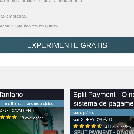
ecimentos prático e forte embasamento
 das empresas.
assistir quantas vezes quiser.
EXPERIMENTE GRÁTIS
arifário
Split Payment - O 
sistema de pagame
rar o II e acelerar seus projetos
AQUEL CAVALCANTI
curso prático
18 avaliações
com
SIDNEY D'AGÁZIO
411 avaliações