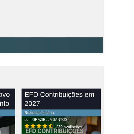
novo
EFD Contribuições em
nto
2027
Reforma tributária
com
GRAZIELLA SANTOS
239 avaliações