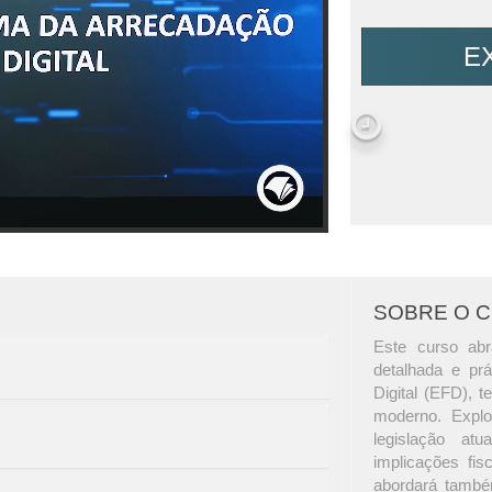
E
SOBRE O 
Este curso abr
detalhada e prá
Digital (EFD), t
moderno. Explo
legislação a
implicações fis
abordará també