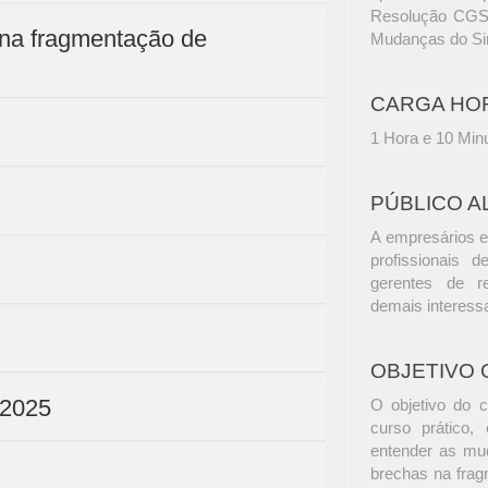
Resolução CGSN
 na fragmentação de
Mudanças do Si
CARGA HO
1 Hora e 10 Min
PÚBLICO A
A empresários e
profissionais d
gerentes de r
demais interess
OBJETIVO 
-2025
O objetivo do 
curso prático,
entender as mud
brechas na fragm