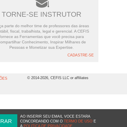
TORNE-SE INSTRUTOR
a parte do melhor time de professores das áreas
tábil, fiscal, trabalhista, legal e gerencial. A CEFIS
fornece as Ferramentas que você precisa para
ompartilhar Conhecimento, Inspirar Milhares de
Pessoas e Monetizar sua Expertise.
CADASTRE-SE
© 2014-2026, CEFIS LLC or affiliates
ÕES
AO INSERIR SEU EMAIL VOCE ESTARA
CONCORDANDO COM O
TERMO DE USO
E
A
POLITICA DE PRIVACIDADE
.