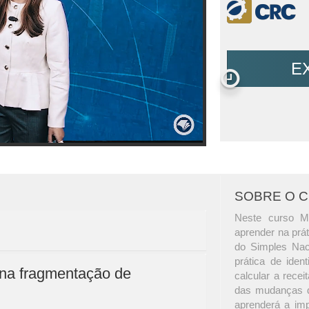
E
SOBRE O 
Neste curso M
aprender na prá
do Simples Nac
prática de iden
 na fragmentação de
calcular a recei
das mudanças d
aprenderá a imp