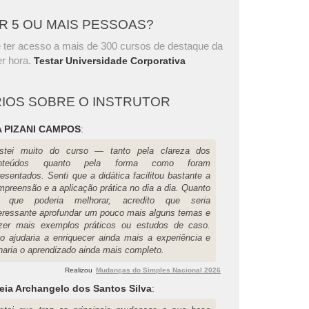
AR 5 OU MAIS PESSOAS?
 ter acesso a mais de 300 cursos de destaque da
r hora.
Testar Universidade Corporativa
IOS SOBRE O INSTRUTOR
 PIZANI CAMPOS
:
stei muito do curso — tanto pela clareza dos
nteúdos quanto pela forma como foram
esentados. Senti que a didática facilitou bastante a
mpreensão e a aplicação prática no dia a dia. Quanto
 que poderia melhorar, acredito que seria
teressante aprofundar um pouco mais alguns temas e
azer mais exemplos práticos ou estudos de caso.
so ajudaria a enriquecer ainda mais a experiência e
rnaria o aprendizado ainda mais completo.
Realizou
Mudanças do Simples Nacional 2026
eia Archangelo dos Santos Silva
: