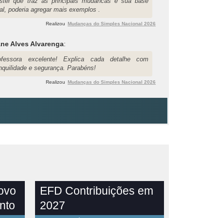
stei que traz as principais mudancas e sua base
al, poderia agregar mais exemplos .
Realizou
Mudanças do Simples Nacional 2026
ane Alves Alvarenga
:
ofessora excelente! Explica cada detalhe com
anquilidade e segurança. Parabéns!
Realizou
Mudanças do Simples Nacional 2026
novo
EFD Contribuições em
nto
2027