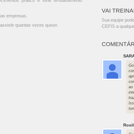
ecimentos prático e forte embasamento
VAI TREIN
 das empresas.
Sua equipe pode
assistir quantas vezes quiser.
CEFIS a qualque
COMENTÁR
SARA
Go
co
apr
co
ao
in
tr
Is
to
Rosil