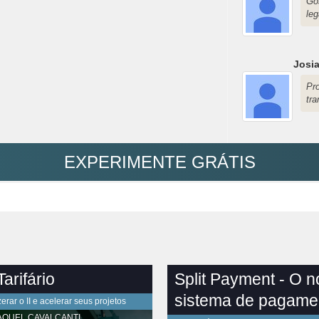
Go
leg
Josi
Pr
tr
EXPERIMENTE GRÁTIS
arifário
Split Payment - O 
sistema de pagame
rar o II e acelerar seus projetos
AQUEL CAVALCANTI