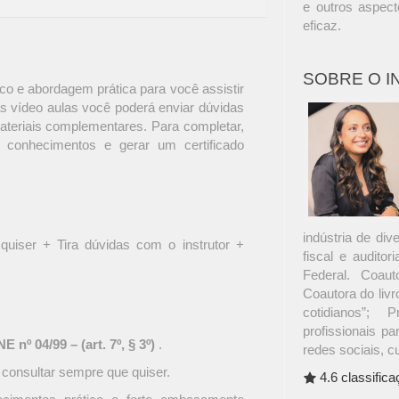
e outros aspect
eficaz.
SOBRE O 
o e abordagem prática para você assistir
s vídeo aulas você poderá enviar dúvidas
materiais complementares. Para completar,
 conhecimentos e gerar um certificado
indústria de di
quiser + Tira dúvidas com o instrutor +
fiscal e audito
Federal. Coaut
Coautora do livro
cotidianos”; 
profissionais pa
 nº 04/99 – (art. 7º, § 3º)
.
redes sociais, c
 consultar sempre que quiser.
4.6 classific