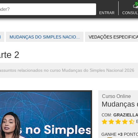
D
ENTRAR
CONSUL
l
MUDANÇAS DO SIMPLES NACIO...
VEDAÇÕES ESPECIFICAS 
rte 2
s assuntos relacionados no curso Mudanças do Simples Nacional 2026
Curso Online
Mudanças d
GRAZIELLA
COM:
GANHE
+3
PONTO