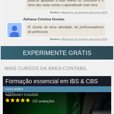
práticos ajudaram a fixar melhor os conceitos e o
ritmo das aulas tornou o aprendizado mais leve.
Realizou
Mudanças do Simples Nacional 2026
Adriana Cristina Gomes
:
R: Gostei do tema abordado, do profissionalismo
da professora.
Realizou
Mudanças do Simples Nacional 2026
EXPERIMENTE GRÁTIS
MAIS CURSOS DA ÁREA CONTABIL
Formação essencial em IBS & CBS
curso prático
com
SIDNEY D'AGÁZIO
132 avaliações