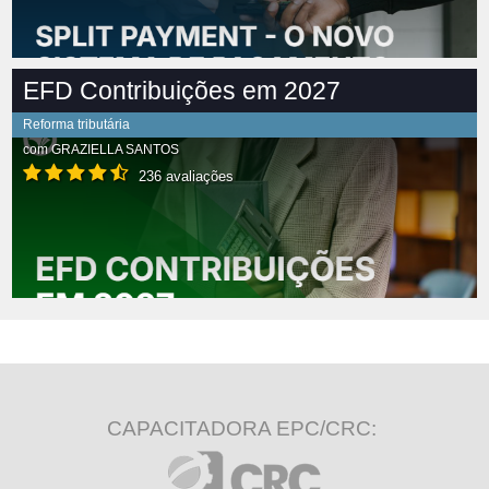
EFD Contribuições em 2027
Reforma tributária
com
GRAZIELLA SANTOS
236 avaliações
CAPACITADORA EPC/CRC: