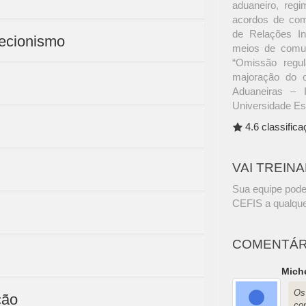
aduaneiro, regim
acordos de com
de Relações In
tecionismo
meios de comun
“Omissão regul
majoração do c
Aduaneiras – 
Universidade Es
4.6 classific
VAI TREIN
Sua equipe pode
CEFIS a qualque
COMENTÁR
Miche
Os
ção
co