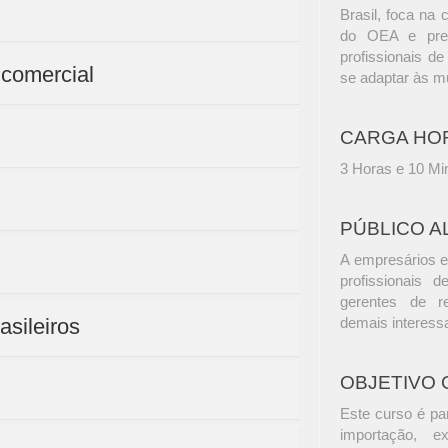
Brasil, foca na
do OEA e prepa
profissionais d
comercial
se adaptar às m
CARGA HO
3 Horas e 10 Mi
PÚBLICO A
A empresários e
profissionais d
gerentes de r
asileiros
demais interess
OBJETIVO 
Este curso é pa
importação, ex