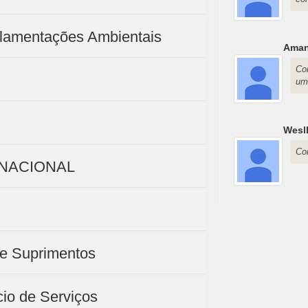
gulamentações Ambientais
Aman
Co
um
Wesll
Co
RNACIONAL
de Suprimentos
io de Serviços