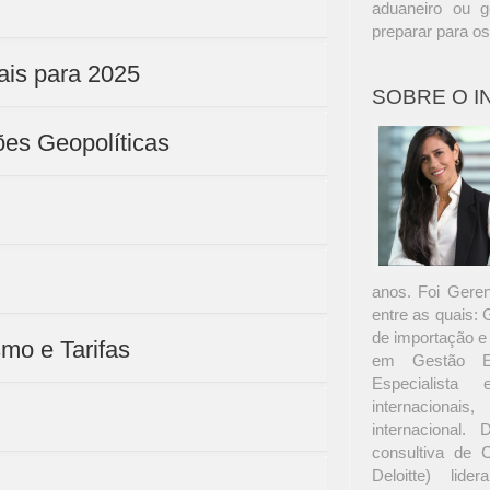
aduaneiro ou g
preparar para o
ais para 2025
SOBRE O 
ões Geopolíticas
anos. Foi Gere
entre as quais:
de importação e
mo e Tarifas
em Gestão Em
Especialista
internacionai
internacional
consultiva de 
Deloitte) lide