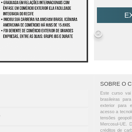
E
SOBRE O 
Este curso vai 
brasileiras pa
exterior para
acesso a tecnol
?
tensões geopol
Mercosul-UE. Di
créditos de ca