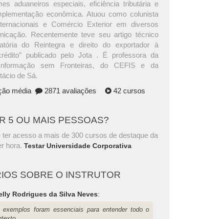
es aduaneiros especiais, eficiência tributária e
plementação econômica. Atuou como colunista
ternacionais e Comércio Exterior em diversos
icação. Recentemente teve seu artigo técnico
atória do Reintegra e direito do exportador à
rédito” publicado pelo Jota . É professora da
Informação sem Fronteiras, do CEFIS e da
tácio de Sá.
ação média
2871 avaliações
42 cursos
AR 5 OU MAIS PESSOAS?
 ter acesso a mais de 300 cursos de destaque da
r hora.
Testar Universidade Corporativa
IOS SOBRE O INSTRUTOR
lly Rodrigues da Silva Neves
:
 exemplos foram essenciais para entender todo o
ntexto