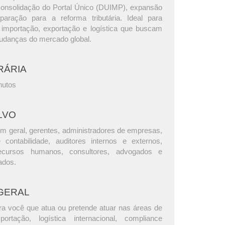
 consolidação do Portal Único (DUIMP), expansão
ração para a reforma tributária. Ideal para
e importação, exportação e logística que buscam
udanças do mercado global.
RÁRIA
nutos
LVO
m geral, gerentes, administradores de empresas,
e contabilidade, auditores internos e externos,
ecursos humanos, consultores, advogados e
ados.
GERAL
ra você que atua ou pretende atuar nas áreas de
portação, logística internacional, compliance