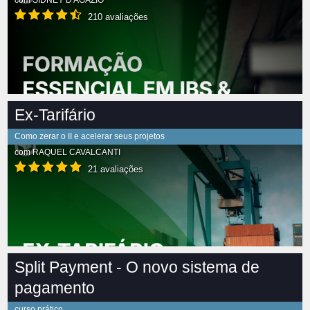
com
SIDNEY D'AGÁZIO
210 avaliações
Ex-Tarifário
Como zerar o II e acelerar seus projetos
com
RAQUEL CAVALCANTI
21 avaliações
Split Payment - O novo sistema de
pagamento
curso prático