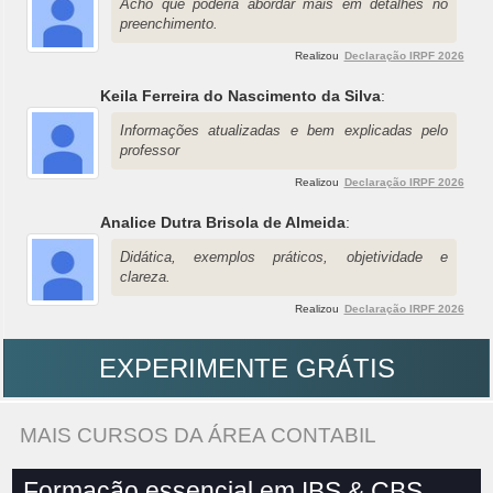
Acho que poderia abordar mais em detalhes no
preenchimento.
Realizou
Declaração IRPF 2026
Keila Ferreira do Nascimento da Silva
:
Informações atualizadas e bem explicadas pelo
professor
Realizou
Declaração IRPF 2026
Analice Dutra Brisola de Almeida
:
Didática, exemplos práticos, objetividade e
clareza.
Realizou
Declaração IRPF 2026
EXPERIMENTE GRÁTIS
MAIS CURSOS DA ÁREA CONTABIL
Formação essencial em IBS & CBS