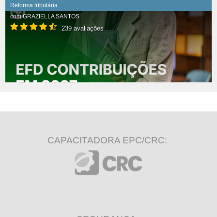
Reforma tributária
com
GRAZIELLA SANTOS
239 avaliações
CAPACITADORA EPC/CRC: