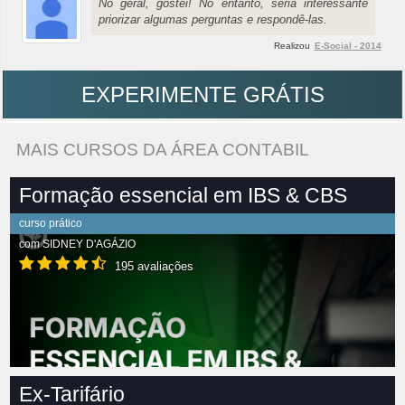
No geral, gostei! No entanto, seria interessante
priorizar algumas perguntas e respondê-las.
Realizou
E-Social - 2014
EXPERIMENTE GRÁTIS
MAIS CURSOS DA ÁREA CONTABIL
Formação essencial em IBS & CBS
curso prático
com
SIDNEY D'AGÁZIO
195 avaliações
Ex-Tarifário