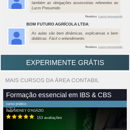
também as obrigações assessórias referentes ao
Lucro Presumido
Realizou
Lucro presumido
BOM FUTURO AGRÍCOLA LTDA
:
As aulas são bem dinâmicas, explicativas e bem
didáticas. Fácil o entendimento.
Realizou
Lucro presumido
EXPERIMENTE GRÁTIS
MAIS CURSOS DA ÁREA CONTABIL
Formação essencial em IBS & CBS
curso prático
com
SIDNEY D'AGÁZIO
153 avaliações