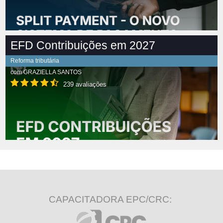
EFD Contribuições em 2027
Reforma tributária
com
GRAZIELLA SANTOS
239 avaliações
CAPACITADORA EPC/CRC: