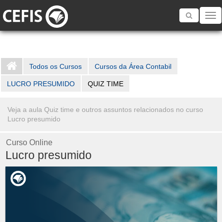
Toggle
navigatio
Todos os Cursos
Cursos da Área Contabil
LUCRO PRESUMIDO
QUIZ TIME
Veja a aula Quiz time e outros assuntos relacionados no curso
Lucro presumido
Curso Online
Lucro presumido