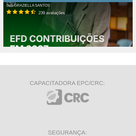
com
GRAZIELLA SANTOS
239 avaliações
CAPACITADORA EPC/CRC:
SEGURANÇA: