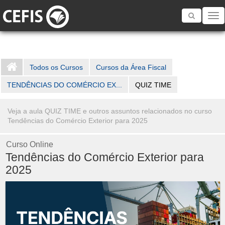
Toggle
navigatio
Todos os Cursos
Cursos da Área Fiscal
TENDÊNCIAS DO COMÉRCIO EX...
QUIZ TIME
Veja a aula QUIZ TIME e outros assuntos relacionados no curso
Tendências do Comércio Exterior para 2025
Curso Online
Tendências do Comércio Exterior para
2025