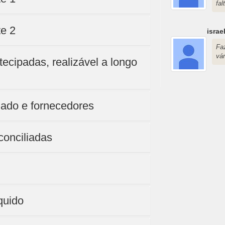
fa
te 2
israe
Fa
vár
ecipadas, realizável a longo
izado e fornecedores
conciliadas
quido