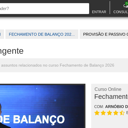
D
ENTRAR
CONSUL
l
FECHAMENTO DE BALANÇO 202...
PROVISÃO E PASSIVO C
ngente
os assuntos relacionados no curso Fechamento de Balanço 2026
Curso Online
Fechament
ARNÓBIO 
COM: