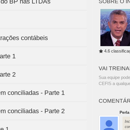
o do BP nas LTDAs
SOBRE O 
trações contábeis
4.6 classific
arte 1
VAI TREIN
arte 2
Sua equipe pode
CEFIS a qualque
em conciliadas - Parte 1
COMENTÁR
em conciliadas - Parte 2
Perl
In
co
te 1