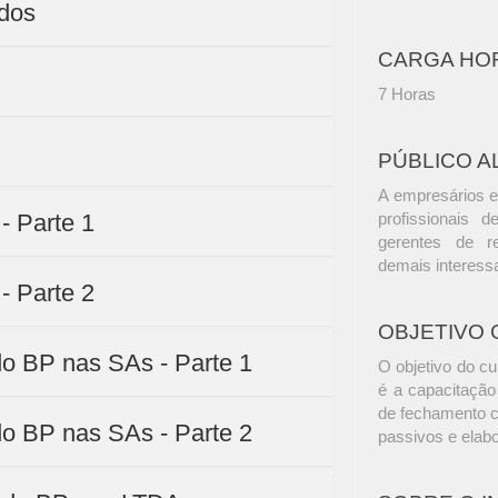
ados
CARGA HO
7 Horas
PÚBLICO A
A empresários e
 - Parte 1
profissionais d
gerentes de r
demais interess
 - Parte 2
OBJETIVO 
do BP nas SAs - Parte 1
O objetivo do c
é a capacitação
de fechamento co
do BP nas SAs - Parte 2
passivos e elab