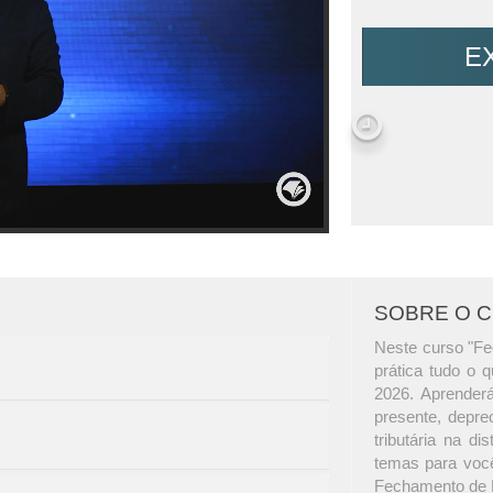
E
SOBRE O 
Neste curso "Fe
prática tudo o 
2026. Aprenderá
presente, deprec
tributária na di
temas para você
Fechamento de 