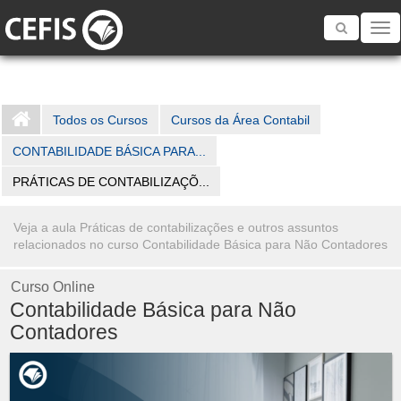
Toggle
navigatio
Todos os Cursos
Cursos da Área Contabil
CONTABILIDADE BÁSICA PARA...
PRÁTICAS DE CONTABILIZAÇÕ...
Veja a aula Práticas de contabilizações e outros assuntos
relacionados no curso Contabilidade Básica para Não Contadores
Curso Online
Contabilidade Básica para Não
Contadores