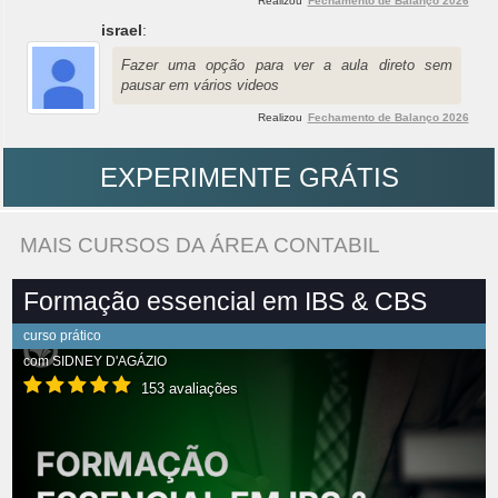
Realizou
Fechamento de Balanço 2026
israel
:
Fazer uma opção para ver a aula direto sem
pausar em vários videos
Realizou
Fechamento de Balanço 2026
EXPERIMENTE GRÁTIS
MAIS CURSOS DA ÁREA CONTABIL
Formação essencial em IBS & CBS
curso prático
com
SIDNEY D'AGÁZIO
153 avaliações