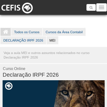
Toggle
navigatio
Todos os Cursos
Cursos da Área Contabil
DECLARAÇÃO IRPF 2026
MEI
Veja a aula MEI e outros assuntos relacionados no curso
Declaração IRPF 2026
Curso Online
Declaração IRPF 2026