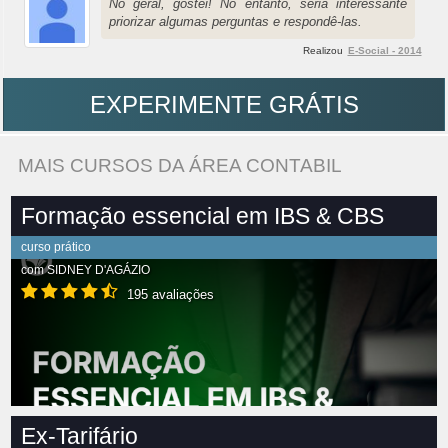
No geral, gostei! No entanto, seria interessante
priorizar algumas perguntas e respondê-las.
Realizou
E-Social - 2014
EXPERIMENTE GRÁTIS
MAIS CURSOS DA ÁREA CONTABIL
Formação essencial em IBS & CBS
curso prático
com
SIDNEY D'AGÁZIO
195 avaliações
Ex-Tarifário