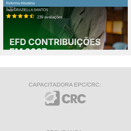
Reforma tributária
com
GRAZIELLA SANTOS
239 avaliações
CAPACITADORA EPC/CRC: