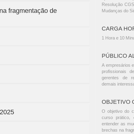
Resolução CGSN
 na fragmentação de
Mudanças do Si
CARGA HO
1 Hora e 10 Min
PÚBLICO A
A empresários e
profissionais d
gerentes de r
demais interess
OBJETIVO 
-2025
O objetivo do 
curso prático,
entender as mud
brechas na fragm