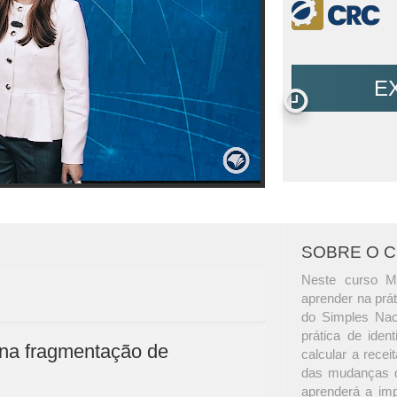
E
SOBRE O 
Neste curso M
aprender na prá
do Simples Nac
prática de iden
 na fragmentação de
calcular a recei
das mudanças d
aprenderá a imp