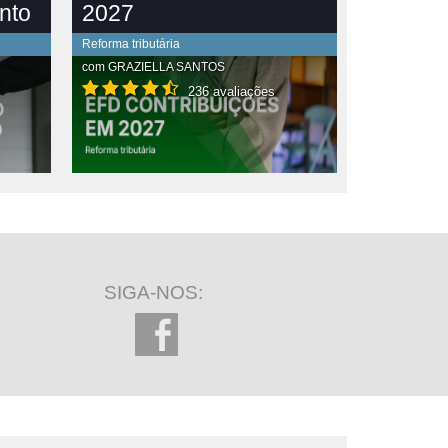
nto
2027
Reforma tributária
com
GRAZIELLA SANTOS
236 avaliações
SIGA-NOS: