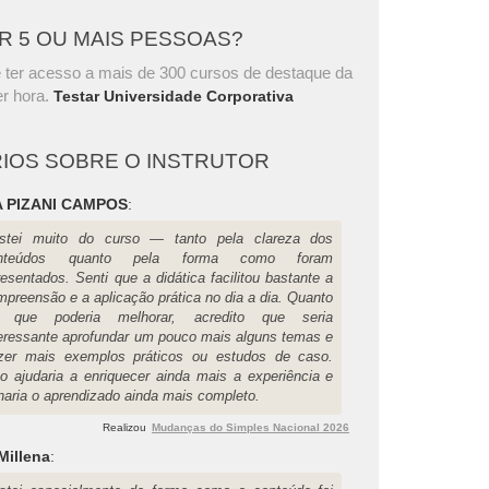
AR 5 OU MAIS PESSOAS?
 ter acesso a mais de 300 cursos de destaque da
r hora.
Testar Universidade Corporativa
IOS SOBRE O INSTRUTOR
 PIZANI CAMPOS
:
stei muito do curso — tanto pela clareza dos
nteúdos quanto pela forma como foram
esentados. Senti que a didática facilitou bastante a
mpreensão e a aplicação prática no dia a dia. Quanto
 que poderia melhorar, acredito que seria
teressante aprofundar um pouco mais alguns temas e
azer mais exemplos práticos ou estudos de caso.
so ajudaria a enriquecer ainda mais a experiência e
rnaria o aprendizado ainda mais completo.
Realizou
Mudanças do Simples Nacional 2026
Millena
: