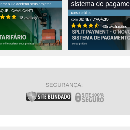
sistema de pagame
rar o II e acelerar seus projetos
AQUEL CAVALCANTI
curso prático
18 avaliações
com
SIDNEY D'AGÁZIO
405 avaliações
R CONTEÚDO COMPLETO
VER CONTEÚDO COMPLETO
SEGURANÇA: