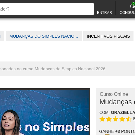
D
ENTRAR
CONSUL
l
MUDANÇAS DO SIMPLES NACIO...
INCENTIVOS FISCAIS
elacionados no curso Mudanças do Simples Nacional 2026
Curso Online
Mudanças d
GRAZIELLA
COM:
GANHE
+3
PONTO