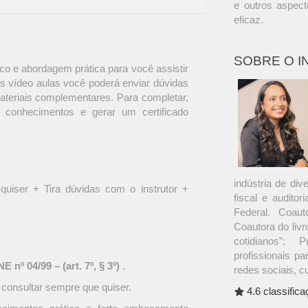
e outros aspect
eficaz.
SOBRE O 
o e abordagem prática para você assistir
s vídeo aulas você poderá enviar dúvidas
materiais complementares. Para completar,
 conhecimentos e gerar um certificado
indústria de di
quiser + Tira dúvidas com o instrutor +
fiscal e audito
Federal. Coaut
Coautora do livro
cotidianos”; 
profissionais pa
 nº 04/99 – (art. 7º, § 3º)
.
redes sociais, c
 consultar sempre que quiser.
4.6 classific