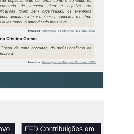
stei especialmente da forma como o conteúdo foi
resentado de maneira clara e objetiva. As
plicações foram bem organizadas, os exemplos
ticos ajudaram a fixar melhor os conceitos e o ritmo
s aulas tornou o aprendizado mais leve.
Realizou
Mudanças do Simples Nacional 2026
ana Cristina Gomes
:
 Gostei do tema abordado, do profissionalismo da
fessora.
Realizou
Mudanças do Simples Nacional 2026
novo
EFD Contribuições em