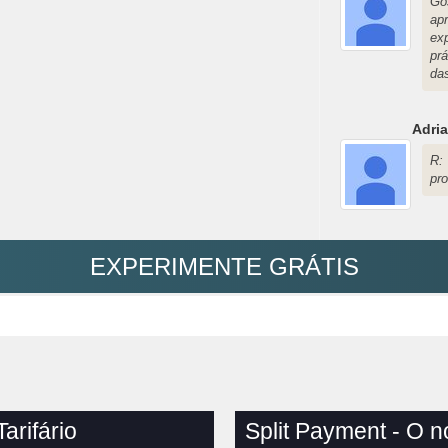
Go
ap
ex
prá
da
Adri
R:
pro
EXPERIMENTE GRÁTIS
arifário
Split Payment - O 