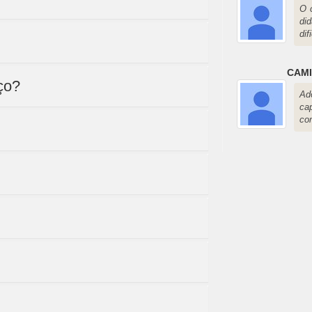
O 
di
dif
CAMI
ço?
Ad
ca
co