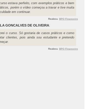
curso estava perfeito, com exemplos práticos e bem
dáticos, porém o vídeo começou a travar e tive muita
iculdade em continuar.
Realizou
BPO Financeiro
LA GONCALVES DE OLIVEIRA
:
orei o curso. Só gostaria de casos práticos e como
ptar clientes, pois ainda sou estudante e pretendo
meçar.
Realizou
BPO Financeiro