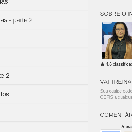
ias
SOBRE O 
as - parte 2
4.6 classific
te 2
VAI TREIN
Sua equipe pode
ados
CEFIS a qualque
COMENTÁR
Ales