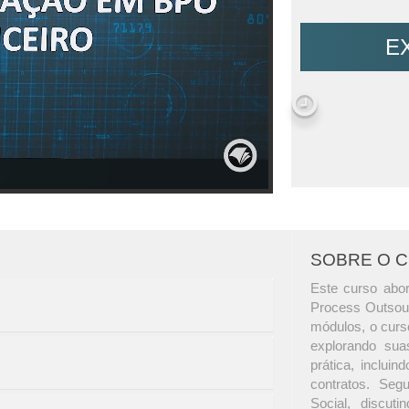
E
SOBRE O 
Este curso abor
Process Outsour
módulos, o curs
explorando sua
prática, inclui
contratos. Seg
Social, discut