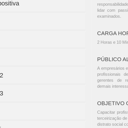
positiva
responsabilidad
lidar com passi
examinados.
CARGA HO
2 Horas e 10 Mi
PÚBLICO A
A empresários e
 2
profissionais d
gerentes de r
demais interess
 3
OBJETIVO 
Capacitar profis
terceirização d
distrato social 