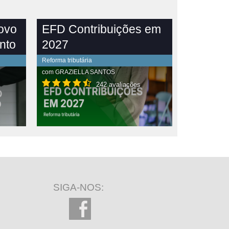
novo
EFD Contribuições em
nto
2027
Reforma tributária
com
GRAZIELLA SANTOS
242 avaliações
SIGA-NOS: