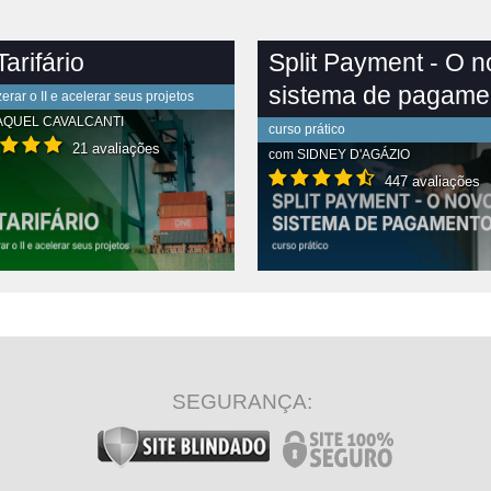
arifário
Split Payment - O 
sistema de pagame
rar o II e acelerar seus projetos
AQUEL CAVALCANTI
curso prático
21 avaliações
com
SIDNEY D'AGÁZIO
447 avaliações
R CONTEÚDO COMPLETO
VER CONTEÚDO COMPLETO
SEGURANÇA: