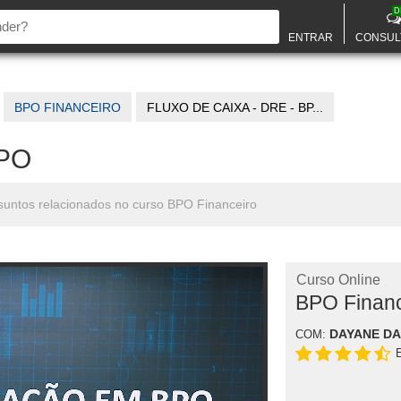
D
ENTRAR
CONSUL
BPO FINANCEIRO
FLUXO DE CAIXA - DRE - BP...
BPO
ssuntos relacionados no curso BPO Financeiro
Curso Online
BPO Financ
DAYANE DA
COM: