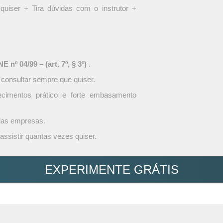
quiser + Tira dúvidas com o instrutor +
 nº 04/99 – (art. 7º, § 3º)
.
 consultar sempre que quiser.
ecimentos prático e forte embasamento
 das empresas.
assistir quantas vezes quiser.
EXPERIMENTE GRÁTIS