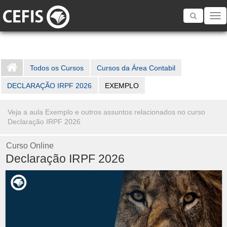
Toggle
navigatio
Todos os Cursos
Cursos da Área Contabil
DECLARAÇÃO IRPF 2026
EXEMPLO
Veja a aula Exemplo e outros assuntos relacionados no curso
Declaração IRPF 2026
Curso Online
Declaração IRPF 2026