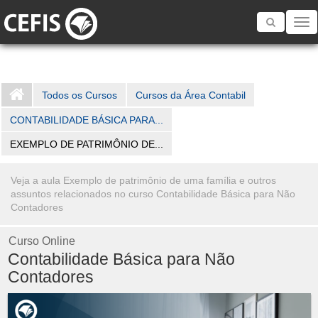
Toggle
navigatio
Todos os Cursos
Cursos da Área Contabil
CONTABILIDADE BÁSICA PARA...
EXEMPLO DE PATRIMÔNIO DE...
Veja a aula Exemplo de patrimônio de uma família e outros
assuntos relacionados no curso Contabilidade Básica para Não
Contadores
Curso Online
Contabilidade Básica para Não
Contadores