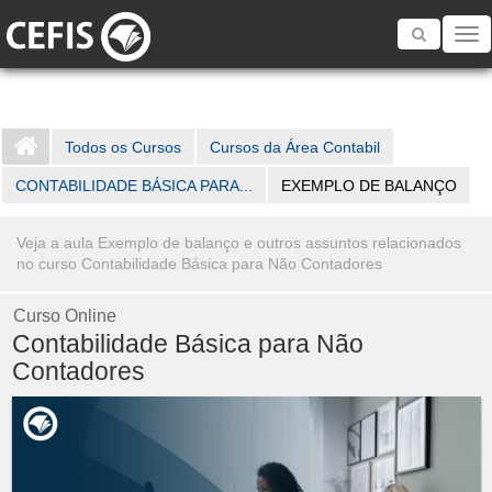
Toggle
navigatio
Todos os Cursos
Cursos da Área Contabil
CONTABILIDADE BÁSICA PARA...
EXEMPLO DE BALANÇO
Veja a aula Exemplo de balanço e outros assuntos relacionados
no curso Contabilidade Básica para Não Contadores
Curso Online
Contabilidade Básica para Não
Contadores