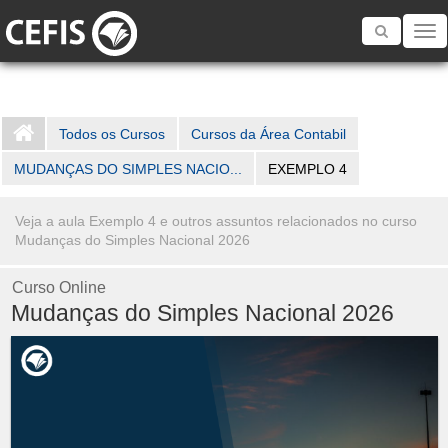
Toggle
navigatio
Todos os Cursos
Cursos da Área Contabil
MUDANÇAS DO SIMPLES NACIO...
EXEMPLO 4
Veja a aula Exemplo 4 e outros assuntos relacionados no curso
Mudanças do Simples Nacional 2026
Curso Online
Mudanças do Simples Nacional 2026