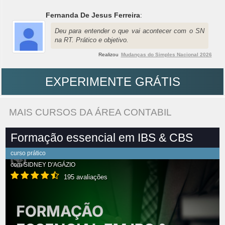
Fernanda De Jesus Ferreira
:
Deu para entender o que vai acontecer com o SN
na RT. Prático e objetivo.
Realizou
Mudanças do Simples Nacional 2026
EXPERIMENTE GRÁTIS
MAIS CURSOS DA ÁREA CONTABIL
Formação essencial em IBS & CBS
curso prático
com
SIDNEY D'AGÁZIO
195 avaliações