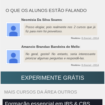
O QUE OS ALUNOS ESTÃO FALANDO
Neomisia Da Silva Soares
:
Posso elogiar, pois realmente nos 2 cursos que já
fiz para mim foi proveitoso.
Realizou
E-Social - 2014
Amancio Brandao Bandeira de Mello
:
No geral, gostei! No entanto, seria interessante
priorizar algumas perguntas e respondê-las.
Realizou
E-Social - 2014
EXPERIMENTE GRÁTIS
MAIS CURSOS DA ÁREA OUTROS
Formação essencial em IBS & CBS