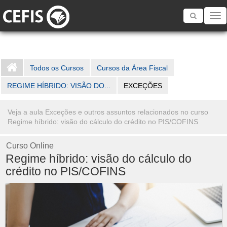
Toggle
navigatio
Todos os Cursos
Cursos da Área Fiscal
REGIME HÍBRIDO: VISÃO DO...
EXCEÇÕES
Veja a aula Exceções e outros assuntos relacionados no curso
Regime híbrido: visão do cálculo do crédito no PIS/COFINS
Curso Online
Regime híbrido: visão do cálculo do
crédito no PIS/COFINS