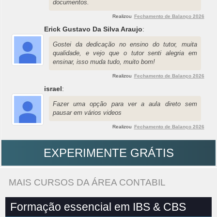
documentos.
Realizou
Fechamento de Balanço 2026
Erick Gustavo Da Silva Araujo
:
Gostei da dedicação no ensino do tutor, muita
qualidade, e vejo que o tutor senti alegria em
ensinar, isso muda tudo, muito bom!
Realizou
Fechamento de Balanço 2026
israel
:
Fazer uma opção para ver a aula direto sem
pausar em vários videos
Realizou
Fechamento de Balanço 2026
EXPERIMENTE GRÁTIS
MAIS CURSOS DA ÁREA CONTABIL
Formação essencial em IBS & CBS