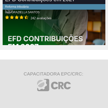
Reforma tributária
com
GRAZIELLA SANTOS
242 avaliações
CAPACITADORA EPC/CRC: