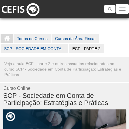
Toggle
navigatio
Todos os Cursos
Cursos da Área Fiscal
SCP - SOCIEDADE EM CONTA...
ECF - PARTE 2
Veja a aula ECF - parte 2 e outros assuntos relacionados no
curso SCP - Sociedade em Conta de Participação: Estratégias e
Práticas
Curso Online
SCP - Sociedade em Conta de
Participação: Estratégias e Práticas