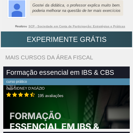
Gostei da didática, o professor explica muito bem.
poderia melhorar na questão de ter mais exercícios
Realizou
SCP - Sociedade em Conta de Participação: Estratégias e Práticas
EXPERIMENTE GRÁTIS
MAIS CURSOS DA ÁREA FISCAL
Formação essencial em IBS & CBS
curso prático
com
SIDNEY D'AGÁZIO
195 avaliações