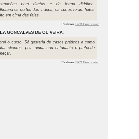
formações bem diretas e de forma didática.
horaria os cortes dos vídeos, os cortes foram feitos
ito em cima das falas.
Realizou
BPO Financeiro
LA GONCALVES DE OLIVEIRA
:
orei o curso. Só gostaria de casos práticos e como
ptar clientes, pois ainda sou estudante e pretendo
meçar.
Realizou
BPO Financeiro