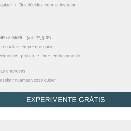
quiser + Tira dúvidas com o instrutor +
 nº 04/99 – (art. 7º, § 3º)
.
 consultar sempre que quiser.
ecimentos prático e forte embasamento
 das empresas.
assistir quantas vezes quiser.
EXPERIMENTE GRÁTIS