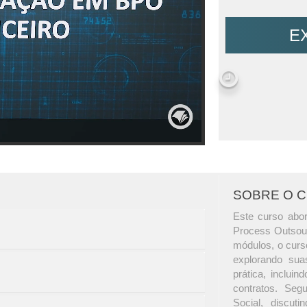
E
SOBRE O 
Este curso abor
Process Outsour
módulos, o curs
explorando sua
prática, inclui
contratos. Seg
Social, discut