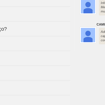
In
Mel
mu
CAMI
ço?
Ad
ca
co