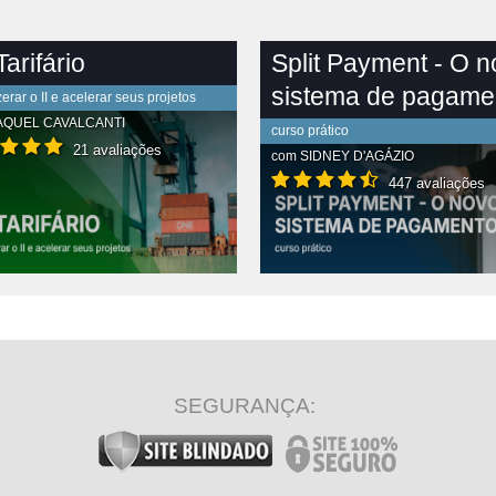
arifário
Split Payment - O 
sistema de pagame
rar o II e acelerar seus projetos
AQUEL CAVALCANTI
curso prático
21 avaliações
com
SIDNEY D'AGÁZIO
447 avaliações
R CONTEÚDO COMPLETO
VER CONTEÚDO COMPLETO
SEGURANÇA: