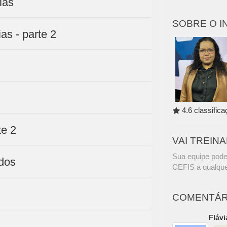
ias
SOBRE O 
as - parte 2
4.6 classific
te 2
VAI TREIN
Sua equipe pode
ados
CEFIS a qualque
COMENTÁR
Flávi