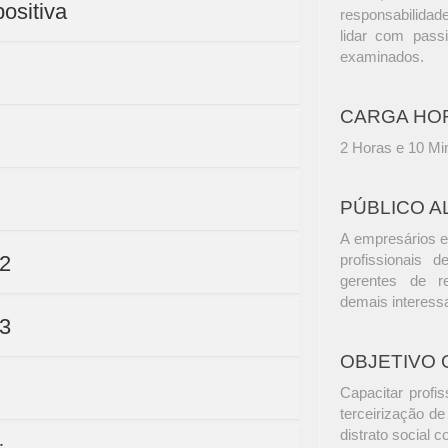
positiva
responsabilidad
lidar com passi
examinados.
CARGA HO
2 Horas e 10 Mi
PÚBLICO A
A empresários e
 2
profissionais d
gerentes de r
demais interess
 3
OBJETIVO 
Capacitar profis
terceirização d
distrato social 