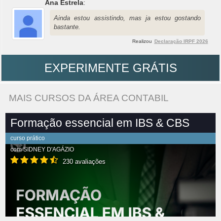
Ana Estrela
:
Ainda estou assistindo, mas ja estou gostando
bastante.
Realizou
Declaração IRPF 2026
EXPERIMENTE GRÁTIS
MAIS CURSOS DA ÁREA CONTABIL
Formação essencial em IBS & CBS
curso prático
com
SIDNEY D'AGÁZIO
230 avaliações