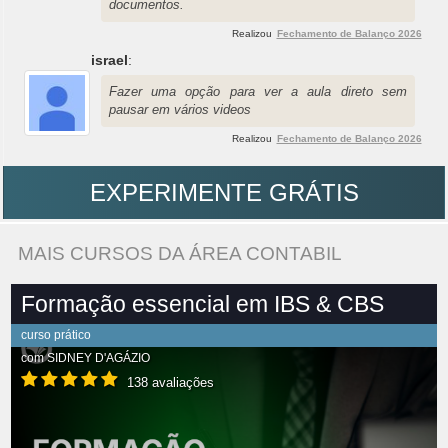
documentos.
Realizou
Fechamento de Balanço 2026
israel
:
Fazer uma opção para ver a aula direto sem
pausar em vários videos
Realizou
Fechamento de Balanço 2026
EXPERIMENTE GRÁTIS
MAIS CURSOS DA ÁREA CONTABIL
Formação essencial em IBS & CBS
curso prático
com
SIDNEY D'AGÁZIO
138 avaliações