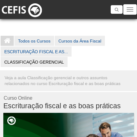
Toggle
navigatio
Todos os Cursos
Cursos da Área Fiscal
ESCRITURAÇÃO FISCAL E AS...
CLASSIFICAÇÃO GERENCIAL
Veja a aula Classificação gerencial e outros assuntos
relacionados no curso Escrituração fiscal e as boas práticas
Curso Online
Escrituração fiscal e as boas práticas