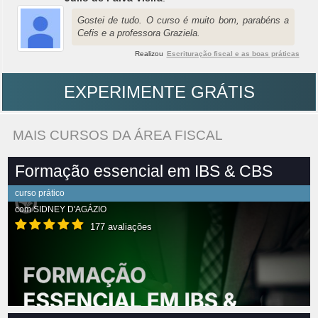
Gostei de tudo. O curso é muito bom, parabéns a
Cefis e a professora Graziela.
Realizou
Escrituração fiscal e as boas práticas
EXPERIMENTE GRÁTIS
MAIS CURSOS DA ÁREA FISCAL
Formação essencial em IBS & CBS
curso prático
com
SIDNEY D'AGÁZIO
177 avaliações