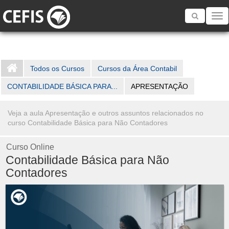
Toggle
navigatio
Todos os Cursos
Cursos da Área Contabil
CONTABILIDADE BÁSICA PARA...
APRESENTAÇÃO
Veja a aula Apresentação e outros assuntos relacionados no
curso Contabilidade Básica para Não Contadores
Curso Online
Contabilidade Básica para Não
Contadores