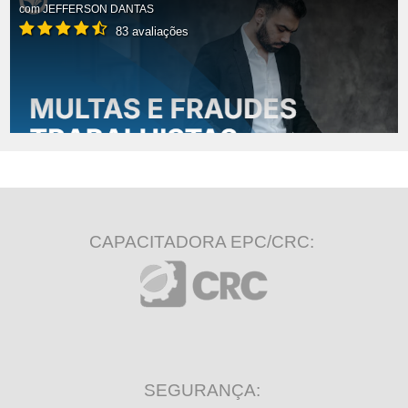
com
JEFFERSON DANTAS
83 avaliações
CAPACITADORA EPC/CRC:
SEGURANÇA: