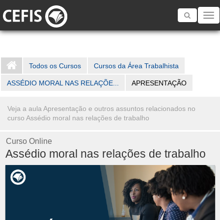
Toggle
navigatio
Todos os Cursos
Cursos da Área Trabalhista
ASSÉDIO MORAL NAS RELAÇÕE...
APRESENTAÇÃO
Veja a aula Apresentação e outros assuntos relacionados no
curso Assédio moral nas relações de trabalho
Curso Online
Assédio moral nas relações de trabalho