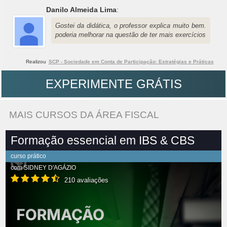
Danilo Almeida Lima
:
Gostei da didática, o professor explica muito bem.
poderia melhorar na questão de ter mais exercícios
Realizou
SCP - Sociedade em Conta de Participação: Estratégias e Práticas
EXPERIMENTE GRÁTIS
MAIS CURSOS DA ÁREA FISCAL
Formação essencial em IBS & CBS
curso prático
com
SIDNEY D'AGÁZIO
210 avaliações