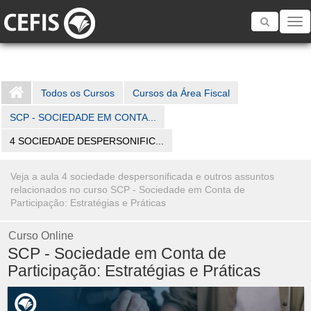
Toggle
navigatio
Todos os Cursos
Cursos da Área Fiscal
SCP - SOCIEDADE EM CONTA...
4 SOCIEDADE DESPERSONIFIC...
Veja a aula 4 sociedade despersonificada e outros assuntos
relacionados no curso SCP - Sociedade em Conta de
Participação: Estratégias e Práticas
Curso Online
SCP - Sociedade em Conta de
Participação: Estratégias e Práticas