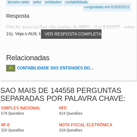
terceiro setor
setor
entidades
contabilidade
Perguntado em 02/03/2022
Resposta
Olá! As associações são isentas do IIRPJ - (Lei 9.532/97 - artigo
15). Veja o ADE 80/2003 link: ht...
VER RESPOSTA COMPLETA
Relacionadas
45
CONTABILIDADE DAS ENTIDADES DO...
SAO MAIS DE 144558 PERGUNTAS
SEPARADAS POR PALAVRA CHAVE:
SIMPLES NACIONAL
NFE
579 Questões
424 Questões
NF-E
NOTA FISCAL ELETRÔNICA
320 Questões
318 Questões